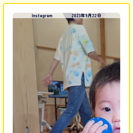
内
容
Instagram
2023年9月22日
ペ
ペ
ペ
ペ
ペ
を
ー
ー
ー
ー
ー
ス
ジ
ジ
ジ
ジ
ジ
キ
ッ
プ