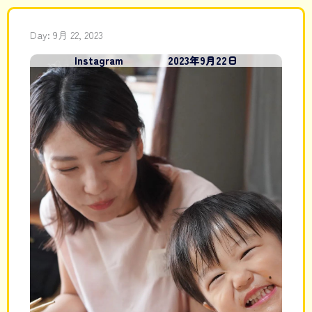
内
容
Day: 9月 22, 2023
を
Instagram
2023年9月22日
ス
キ
ッ
プ